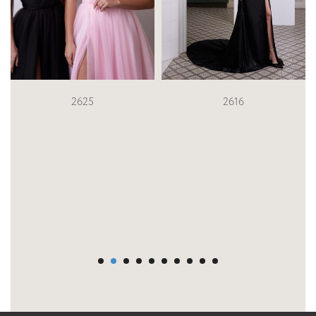
2625
2616