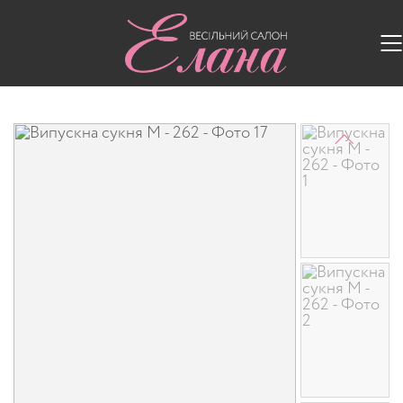
Головна
/
Випускні сукні
/
Випускна сукня M - 262