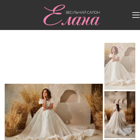
Головна
/
Дитячі сукні
/
Дитяча сукня 3610