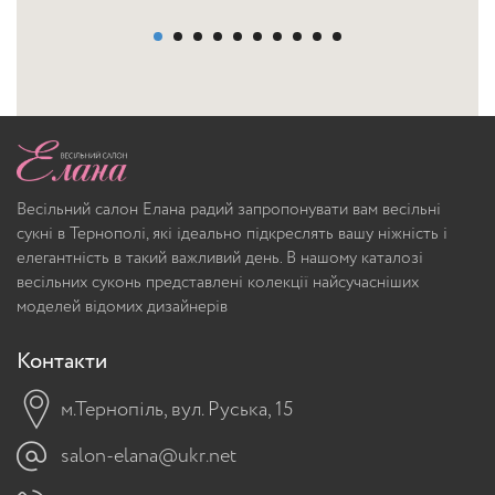
Весільний салон Елана радий запропонувати вам весільні
сукні в Тернополі, які ідеально підкреслять вашу ніжність і
елегантність в такий важливий день. В нашому каталозі
весільних суконь представлені колекції найсучасніших
моделей відомих дизайнерів
Контакти
м.Тернопіль, вул. Руська, 15
salon-elana@ukr.net