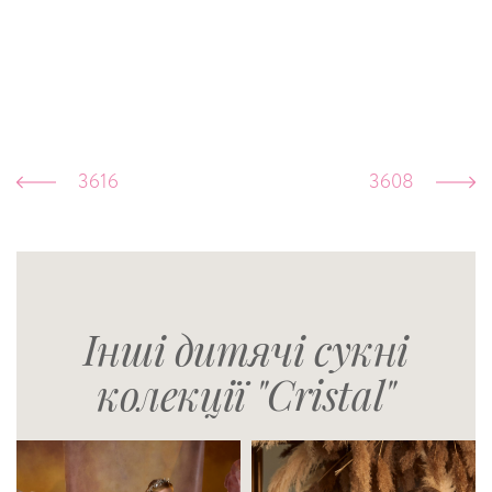
3616
3608
Інші дитячі сукні
колекції "Cristal"