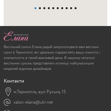
Весільний салон Елана радий запропонувати вам весільні
сукні в Тернополі, які ідеально підкреслять вашу ніжність і
елегантність в такий важливий день. В нашому каталозі
весільних суконь представлені колекції найсучасніших
моделей відомих дизайнерів
Контакти
м.Тернопіль, вул. Руська, 15
salon-elana@ukr.net