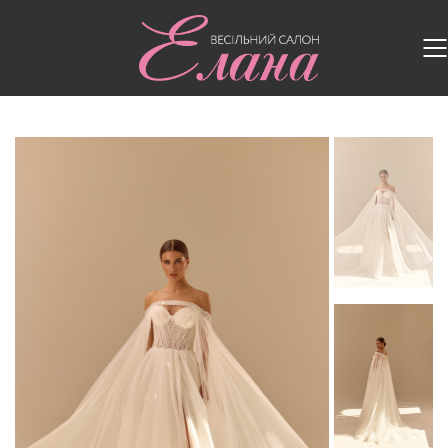
Головна
/
Весільні сукні
/
Весільна сукня MD 249