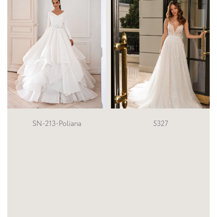
5327
5115