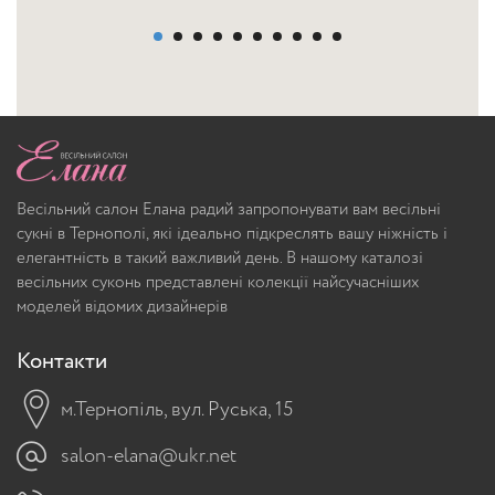
Весільний салон Елана радий запропонувати вам весільні
сукні в Тернополі, які ідеально підкреслять вашу ніжність і
елегантність в такий важливий день. В нашому каталозі
весільних суконь представлені колекції найсучасніших
моделей відомих дизайнерів
Контакти
м.Тернопіль, вул. Руська, 15
salon-elana@ukr.net