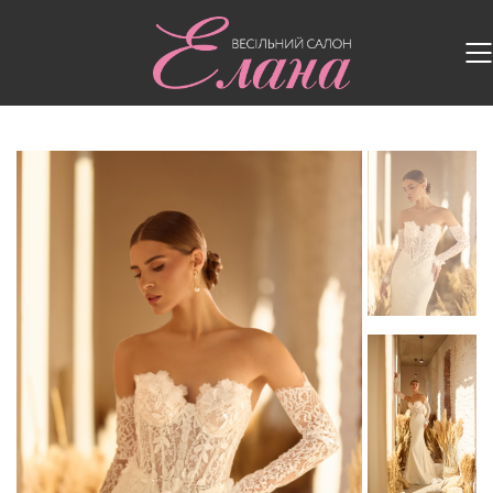
Головна
/
Весільні сукні
/
Весільна сукня MD 247