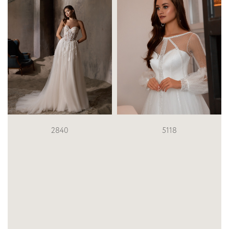
2840
5118