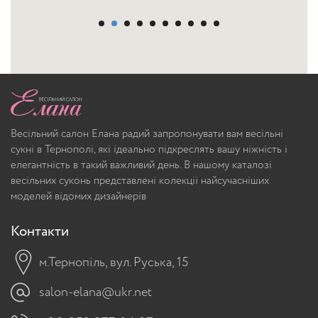
Весільний салон Елана радий запропонувати вам весільні
сукні в Тернополі, які ідеально підкреслять вашу ніжність і
елегантність в такий важливий день. В нашому каталозі
весільних суконь представлені колекції найсучасніших
моделей відомих дизайнерів
Контакти
м.Тернопіль, вул. Руська, 15
salon-elana@ukr.net