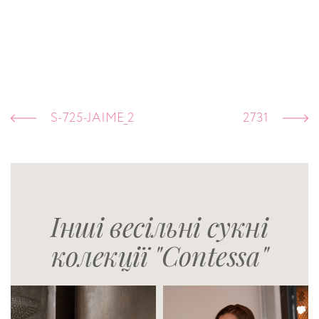
S-725-JAIME_2
2731
Інші весільні сукні
колекції "Contessa"