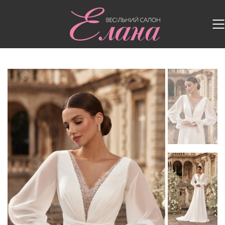
Головна
/
Весільні сукні
/
Весільна сукня 2713