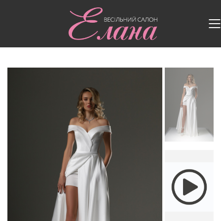
Головна
/
Весільні сукні
/
Весільна сукня Galla