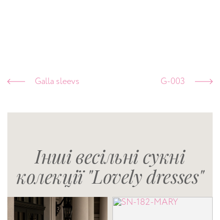
Galla sleevs
G-003
Інші весільні сукні
колекції "Lovely dresses"