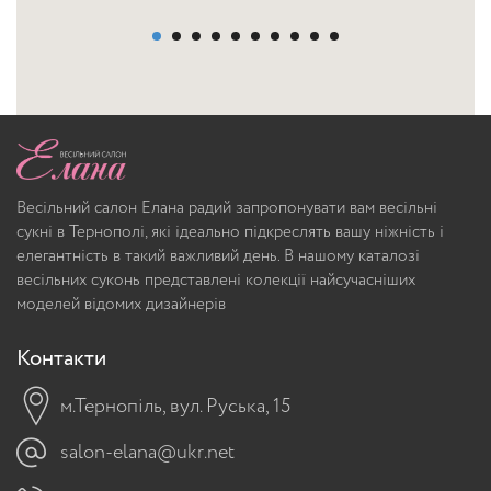
Весільний салон Елана радий запропонувати вам весільні
сукні в Тернополі, які ідеально підкреслять вашу ніжність і
елегантність в такий важливий день. В нашому каталозі
весільних суконь представлені колекції найсучасніших
моделей відомих дизайнерів
Контакти
м.Тернопіль, вул. Руська, 15
salon-elana@ukr.net