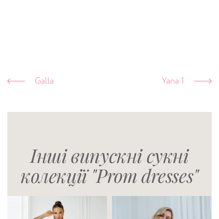
Galla
Yana 1
Інші випускні сукні
колекції "Prom dresses"