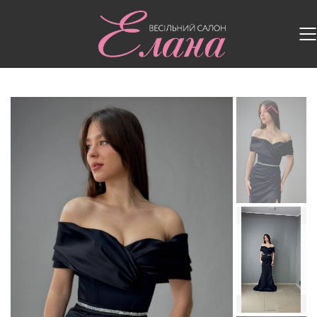
Головна
/
Випускні сукні
/
Випускна сукня G-003