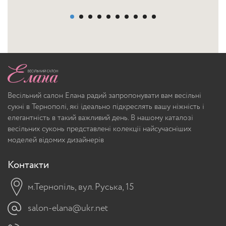
Весільний салон Елана радий запропонувати вам весільні
сукні в Тернополі, які ідеально підкреслять вашу ніжність і
елегантність в такий важливий день. В нашому каталозі
весільних суконь представлені колекції найсучасніших
моделей відомих дизайнерів
Контакти
м.Тернопіль, вул. Руська, 15
salon-elana@ukr.net