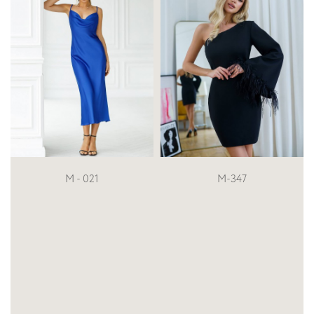
M-347
V-205