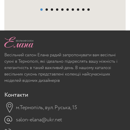
Весільний салон Елана радий запропонувати вам весільні
сукні в Тернополі, які ідеально підкреслять вашу ніжність і
елегантність в такий важливий день. В нашому каталозі
весільних суконь представлені колекції найсучасніших
моделей відомих дизайнерів
Контакти
м.Тернопіль, вул. Руська, 15
salon-elana@ukr.net