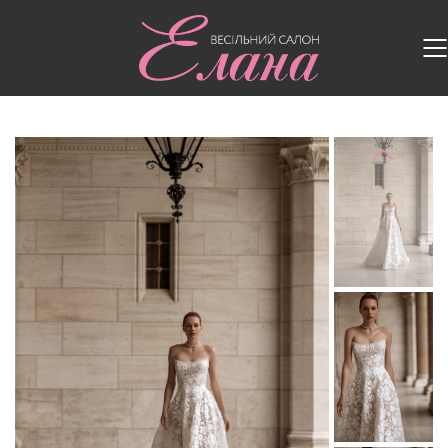
Головна
/
Весільні сукні
/
Весільна сукня 5629