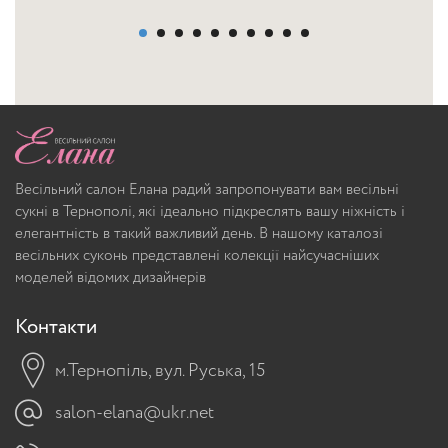
Весільний салон Елана радий запропонувати вам весільні
сукні в Тернополі, які ідеально підкреслять вашу ніжність і
елегантність в такий важливий день. В нашому каталозі
весільних суконь представлені колекції найсучасніших
моделей відомих дизайнерів
Контакти
м.Тернопіль, вул. Руська, 15
salon-elana@ukr.net