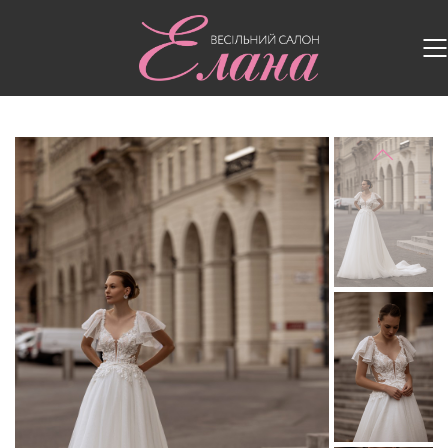
Головна
/
Весільні сукні
/
Весільна сукня 5604