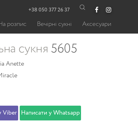
+38 050 377 26 37
На розпис
Вечірні сукні
Аксесуари
ьна сукня
5605
ia Anette
Miracle
 Viber
Написати у Whatsapp