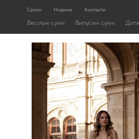
Головна
/
Весільні сукні
/
Весільна сукня 5
Салон
Новини
Контакти
Весільні сукні
Випускні сукні
Дитя