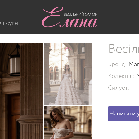
605
чі сукні
Весіл
Бренд:
Mar
Колекція:
Силует:
Написати у