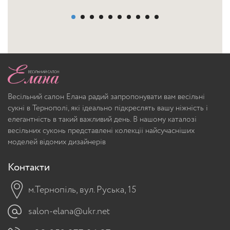
Весільний салон Елана радий запропонувати вам весільні
сукні в Тернополі, які ідеально підкреслять вашу ніжність і
елегантність в такий важливий день. В нашому каталозі
весільних суконь представлені колекції найсучасніших
моделей відомих дизайнерів
Контакти
м.Тернопіль, вул. Руська, 15
salon-elana@ukr.net