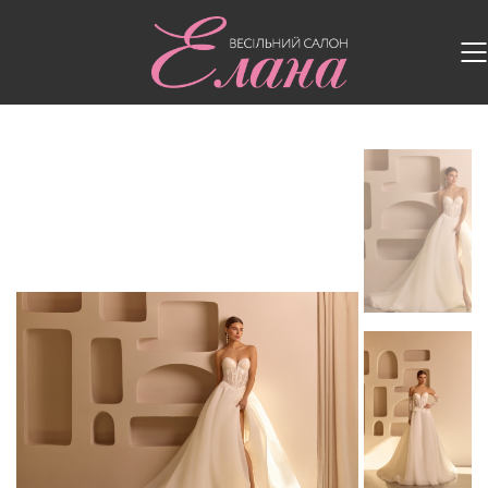
Головна
/
Весільні сукні
/
Весільна сукня MD 253