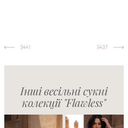
5441
5437
Інші весільні сукні
колекції "Flawless"