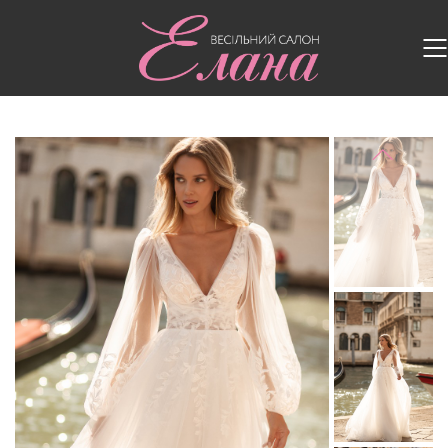
Головна
/
Весільні сукні
/
Весільна сукня 5438