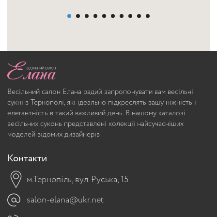
Весільний салон Елана радий запропонувати вам весільні
сукні в Тернополі, які ідеально підкреслять вашу ніжність і
елегантність в такий важливий день. В нашому каталозі
весільних суконь представлені колекції найсучасніших
моделей відомих дизайнерів
Контакти
м.Тернопіль, вул. Руська, 15
salon-elana@ukr.net