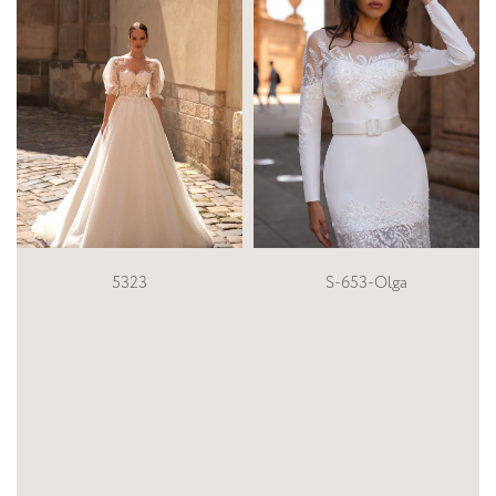
S-653-Olga
5526