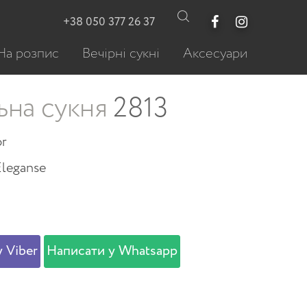
+38 050 377 26 37
На розпис
Вечірні сукні
Аксесуари
ьна сукня
2813
or
Eleganse
 Viber
Написати у Whatsapp