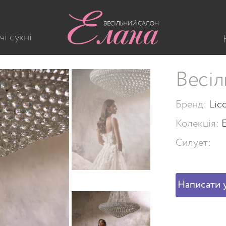
813
чі сукні
Весіл
Бренд:
Lic
Колекція:
Силует:
Написати у