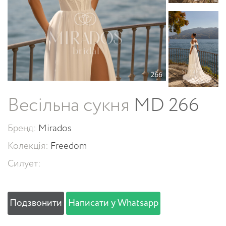
Весільна сукня
MD 266
Бренд:
Mirados
Колекція:
Freedom
Силует:
Подзвонити
Написати у Whatsapp