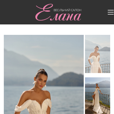
Головна
/
Весільні сукні
/
Весільна сукня MD 266