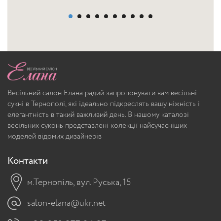
Весільний салон Елана радий запропонувати вам весільні
сукні в Тернополі, які ідеально підкреслять вашу ніжність і
елегантність в такий важливий день. В нашому каталозі
весільних суконь представлені колекції найсучасніших
моделей відомих дизайнерів
Контакти
м.Тернопіль, вул. Руська, 15
salon-elana@ukr.net