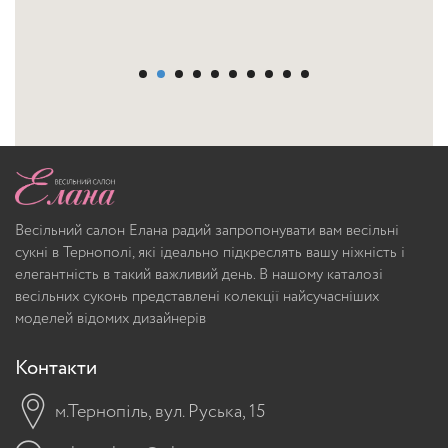
Весільний салон Елана радий запропонувати вам весільні
сукні в Тернополі, які ідеально підкреслять вашу ніжність і
елегантність в такий важливий день. В нашому каталозі
весільних суконь представлені колекції найсучасніших
моделей відомих дизайнерів
Контакти
м.Тернопіль, вул. Руська, 15