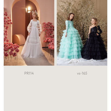
PR114
vs-165