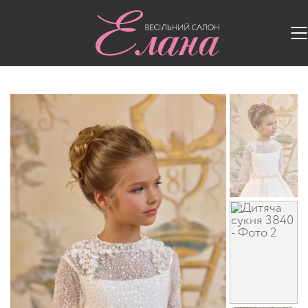
Головна
/
Дитячі сукні
/
Дитяча сукня 3840