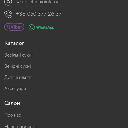
salon-elana@ukr.net
+38 050 377 26 37
Каталог
Весільні сукні
Вечірні сукні
Дитячі плаття
Аксесуари
Салон
Про нас
Наші наречені