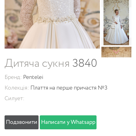
Дитяча сукня
3840
Бренд:
Pentelei
Колекція:
Плаття на перше причастя №3
Силует:
Подзвонити
Написати у Whatsapp