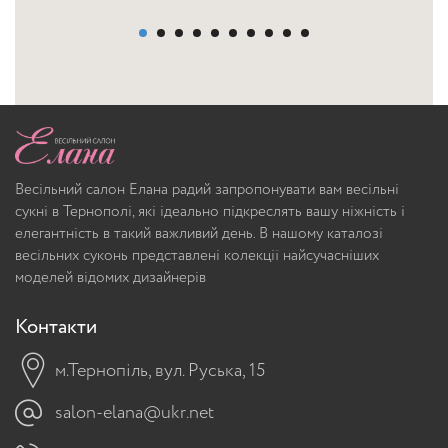
Весільний салон Елана радий запропонувати вам весільні
сукні в Тернополі, які ідеально підкреслять вашу ніжність і
елегантність в такий важливий день. В нашому каталозі
весільних суконь представлені колекції найсучасніших
моделей відомих дизайнерів
Контакти
м.Тернопіль, вул. Руська, 15
salon-elana@ukr.net