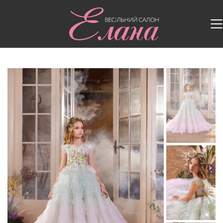
Головна
/
Дитячі сукні
/
Дитяча сукня 3430