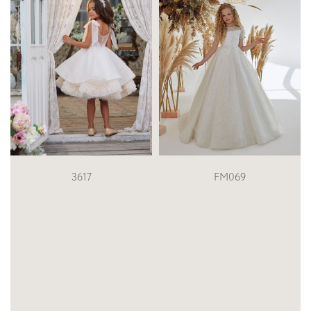
FM069
3235