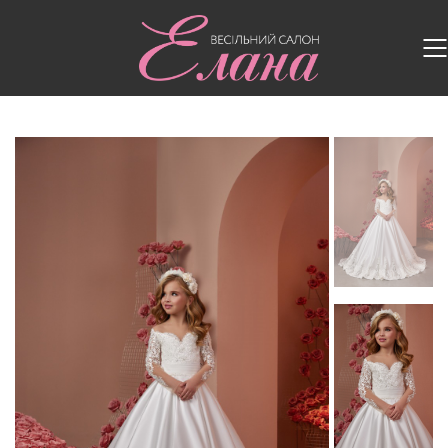
Головна
/
Дитячі сукні
/
Дитяча сукня PR111