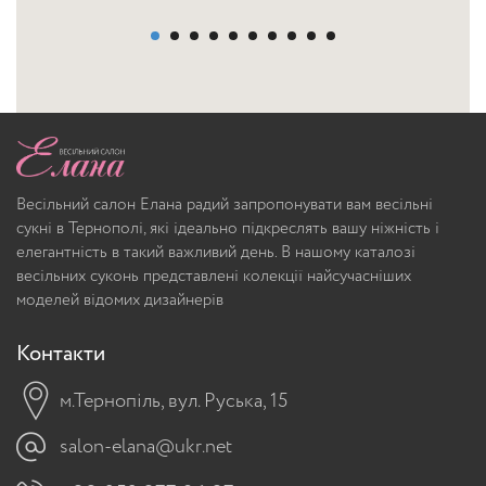
Весільний салон Елана радий запропонувати вам весільні
сукні в Тернополі, які ідеально підкреслять вашу ніжність і
елегантність в такий важливий день. В нашому каталозі
весільних суконь представлені колекції найсучасніших
моделей відомих дизайнерів
Контакти
м.Тернопіль, вул. Руська, 15
salon-elana@ukr.net