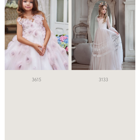
3133
3701