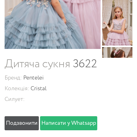
Дитяча сукня
3622
Бренд:
Pentelei
Колекція:
Cristal
Силует:
Подзвонити
Написати у Whatsapp