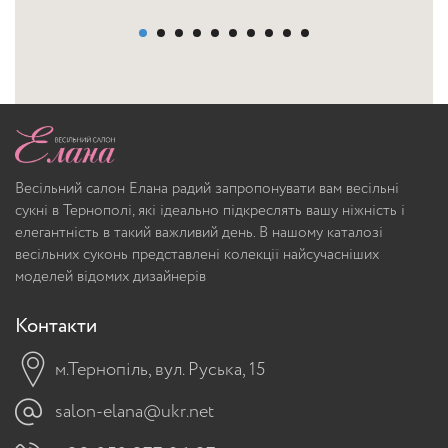
Весільний салон Елана радий запропонувати вам весільні
сукні в Тернополі, які ідеально підкреслять вашу ніжність і
елегантність в такий важливий день. В нашому каталозі
весільних суконь представлені колекції найсучасніших
моделей відомих дизайнерів
Контакти
м.Тернопіль, вул. Руська, 15
salon-elana@ukr.net