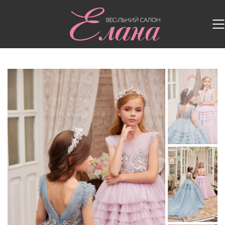
Головна
/
Дитячі сукні
/
Дитяча сукня 3622