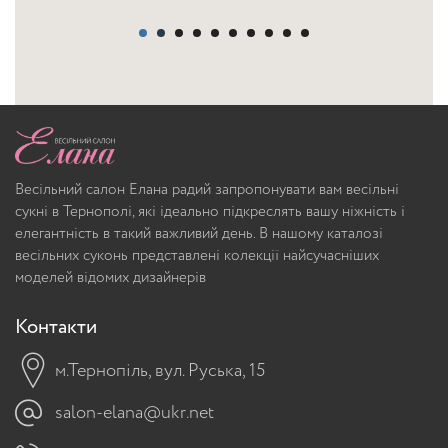
Весільний салон Елана радий запропонувати вам весільні
сукні в Тернополі, які ідеально підкреслять вашу ніжність і
елегантність в такий важливий день. В нашому каталозі
весільних суконь представлені колекції найсучасніших
моделей відомих дизайнерів
Контакти
м.Тернопіль, вул. Руська, 15
salon-elana@ukr.net