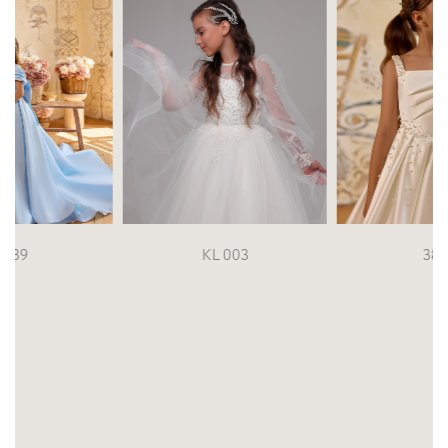
KL 003
3827