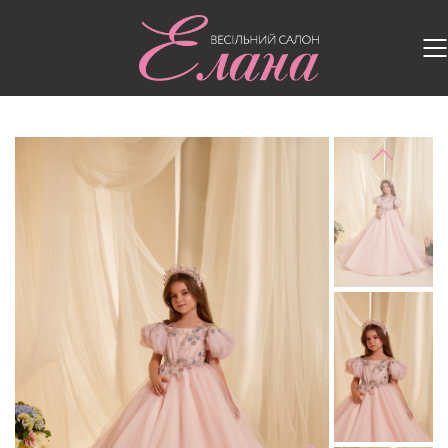
Головна
/
Дитячі сукні
/
Дитяча сукня 3613