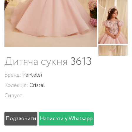
Дитяча сукня
3613
Бренд:
Pentelei
Колекція:
Cristal
Силует:
Подзвонити
Написати у Whatsapp