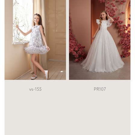
PR107
KL-036