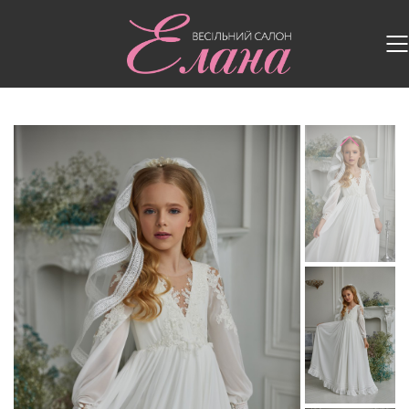
Головна
/
Дитячі сукні
/
Дитяча сукня 3301