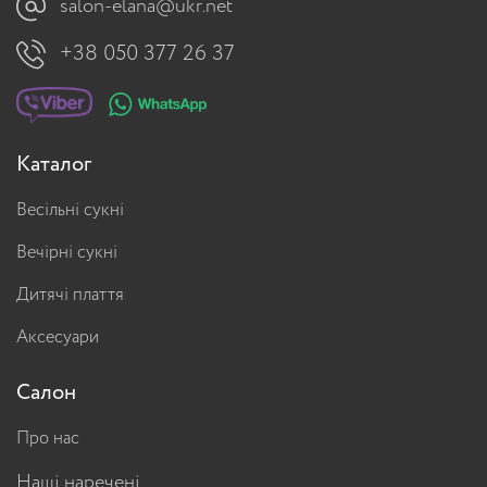
salon-elana@ukr.net
+38 050 377 26 37
Каталог
Весільні сукні
Вечірні сукні
Дитячі плаття
Аксесуари
Салон
Про нас
Наші наречені