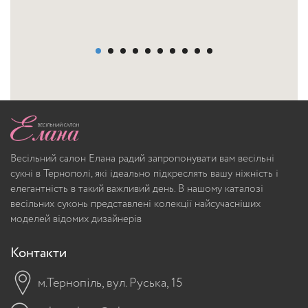
Весільний салон Елана радий запропонувати вам весільні
сукні в Тернополі, які ідеально підкреслять вашу ніжність і
елегантність в такий важливий день. В нашому каталозі
весільних суконь представлені колекції найсучасніших
моделей відомих дизайнерів
Контакти
м.Тернопіль, вул. Руська, 15