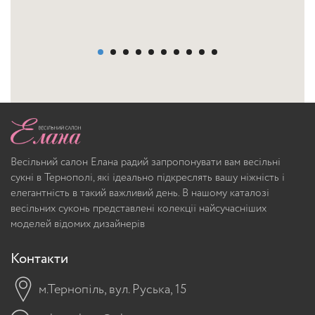
Весільний салон Елана радий запропонувати вам весільні
сукні в Тернополі, які ідеально підкреслять вашу ніжність і
елегантність в такий важливий день. В нашому каталозі
весільних суконь представлені колекції найсучасніших
моделей відомих дизайнерів
Контакти
м.Тернопіль, вул. Руська, 15