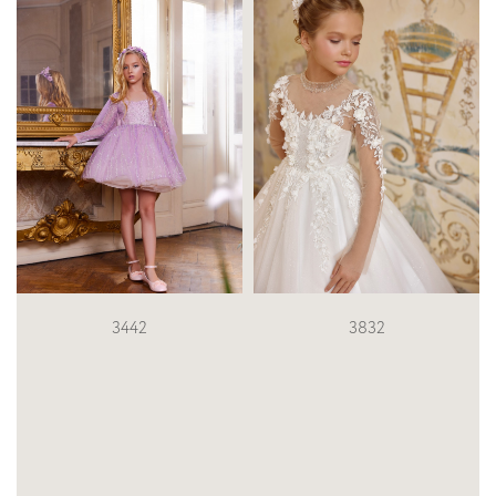
3832
FM067