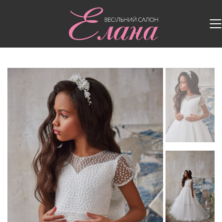
Головна
/
Дитячі сукні
/
Дитяча сукня 3233