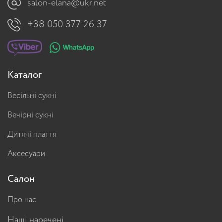
salon-elana@ukr.net
+38 050 377 26 37
Каталог
Весільні сукні
Вечірні сукні
Дитячі плаття
Аксесуари
Салон
Про нас
Наші наречені