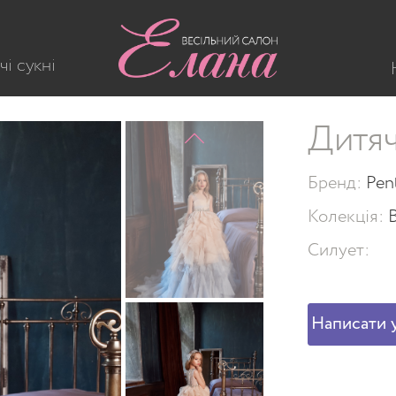
чі сукні
Дитяч
Бренд:
Pen
Колекція:
Силует:
Написати у