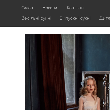
Головна
/
Дитячі сукні
/
Дитяча сукня 3145
Салон
Новини
Контакти
Весільні сукні
Випускні сукні
Дитя