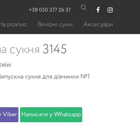
+38 050 377 26 37
На розпис
Вечірні сукні
Аксесуари
а сукня
3145
telei
Випускна сукня для дівчинки №1
 Viber
Написати у Whatsapp