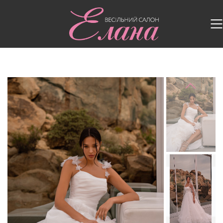
Головна
/
Весільні сукні
/
Весільна сукня S-705-
JENIFER