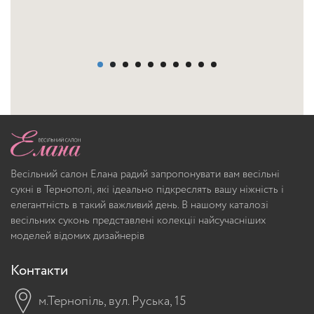
Весільний салон Елана радий запропонувати вам весільні
сукні в Тернополі, які ідеально підкреслять вашу ніжність і
елегантність в такий важливий день. В нашому каталозі
весільних суконь представлені колекції найсучасніших
моделей відомих дизайнерів
Контакти
м.Тернопіль, вул. Руська, 15