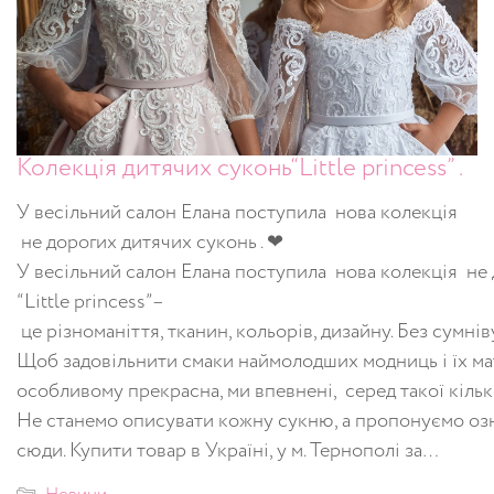
Колекція дитячих суконь“Little princess” .
У весільний салон Елана поступила нова колекція
не дорогих дитячих суконь . ❤
У весільний салон Елана поступила нова колекція не 
“Little princess”–
це різноманіття, тканин, кольорів, дизайну. Без сумні
Щоб задовільнити смаки наймолодших модниць і їх мату
особливому прекрасна, ми впевнені, серед такої кіль
Не станемо описувати кожну сукню, а пропонуємо о
сюди. Купити товар в Україні, у м. Тернополі за…