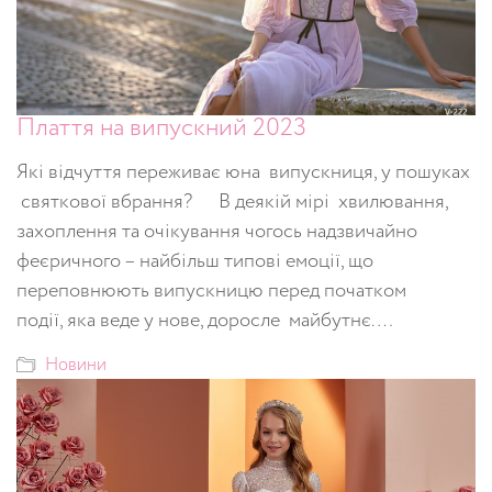
Плаття на випускний 2023
Які відчуття переживає юна випускниця, у пошуках
святкової вбрання? В деякій мірі хвилювання,
захоплення та очікування чогось надзвичайно
феєричного – найбільш типові емоції, що
переповнюють випускницю перед початком
події, яка веде у нове, доросле майбутнє. …
Новини