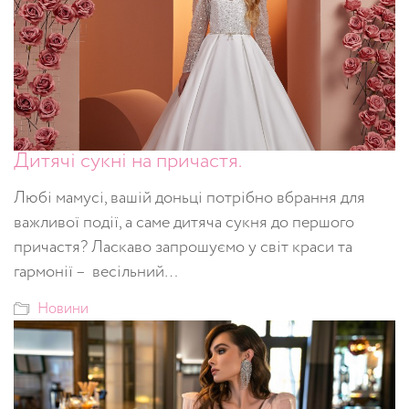
Дитячі сукні на причастя.
Любі мамусі, вашій доньці потрібно вбрання для
важливої події, а саме дитяча сукня до першого
причастя? Ласкаво запрошуємо у світ краси та
гармонії – весільний…
Новини