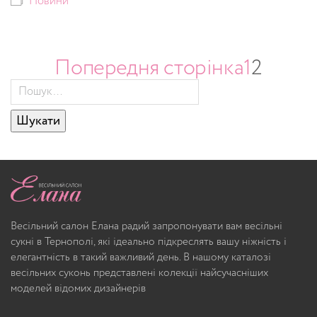
Новини
Попередня сторінка
1
2
Шукати
Весільний салон Елана радий запропонувати вам весільні
сукні в Тернополі, які ідеально підкреслять вашу ніжність і
елегантність в такий важливий день. В нашому каталозі
весільних суконь представлені колекції найсучасніших
моделей відомих дизайнерів