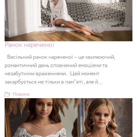
Ранок нареченої
Весільний ранок нареченої – це хвилюючий,
романтичний день сповнений емоціями та
незабутніми враженнями. Цей момент
закарбується не тільки в пам”яті , але й…
Новини