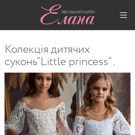
Колекція дитячих
суконь“Little princess” .