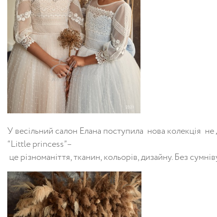
У
весільний
салон
Елана
поступила
нова
колекція
не
“
Little
princess
”
–
це
різноманіття
,
тканин
,
кольорів
,
дизайну
.
Без
сумнів