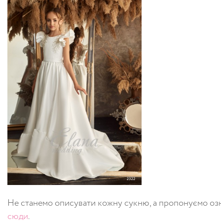
Не
станемо
описувати
кожну
сукню
,
а
пропонуємо
оз
сюди
.