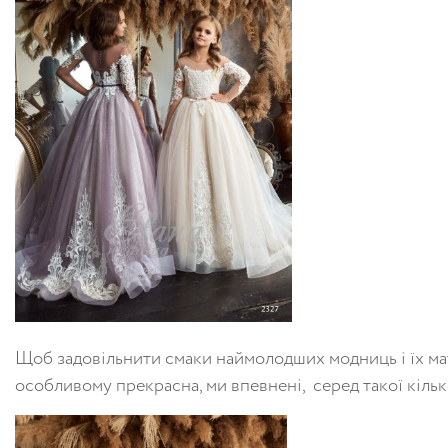
Щоб
задовільнити
смаки
наймолодших
модниць
і
їх
ма
особливому
прекрасна
,
ми
впевнені
,
серед
такої
кільк