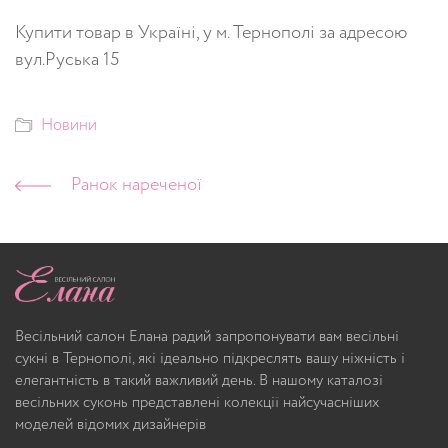
Купити товар в Україні, у м. Тернополі за адресою
вул.Руська 15
Новини
Ранок нареченої
Весільний салон Елана радий запропонувати вам весільні
сукні в Тернополі, які ідеально підкреслять вашу ніжність і
елегантність в такий важливий день. В нашому каталозі
весільних суконь представлені колекції найсучасніших
моделей відомих дизайнерів