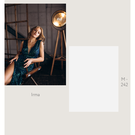
М -
242
Irma