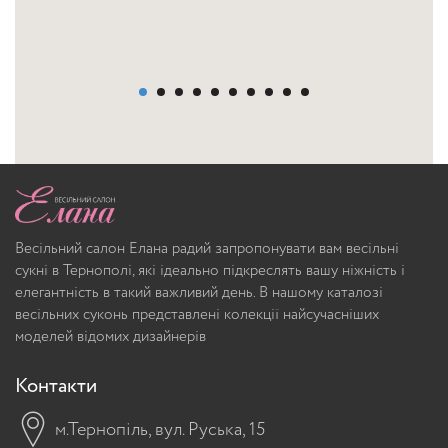
Весільний салон Елана радий запропонувати вам весільні
сукні в Тернополі, які ідеально підкреслять вашу ніжність і
елегантність в такий важливий день. В нашому каталозі
весільних суконь представлені колекції найсучасніших
моделей відомих дизайнерів
Контакти
м.Тернопіль, вул. Руська, 15