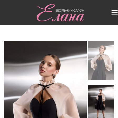
Головна
/
Випускні сукні
/
Випускна сукня V-256----
---(2)