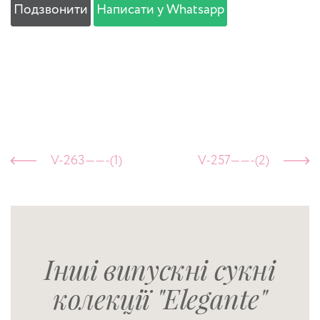
Подзвонити
Написати у Whatsapp
V-263——-(1)
V-257——-(2)
Інші випускні сукні
колекції "Elegante"