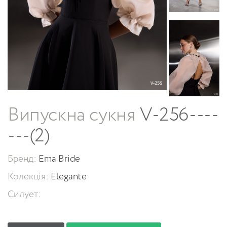
Випускна сукня
V-256----
---(2)
Бренд:
Ema Bride
Колекція:
Elegante
Силует: