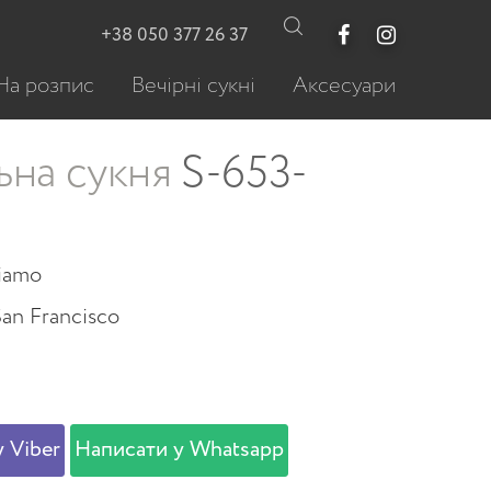
+38 050 377 26 37
На розпис
Вечірні сукні
Аксесуари
ьна сукня
S-653-
viamo
San Francisco
 Viber
Написати у Whatsapp