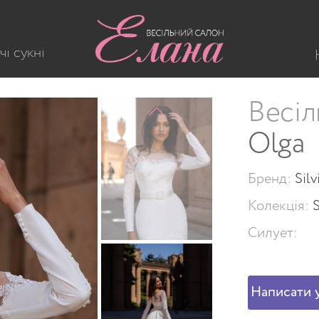
-653-Olga
чі сукні
Весіл
Olga
Бренд:
Sil
Колекція:
Силует:
Написати у