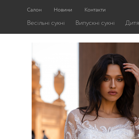
Головна
/
Весільні сукні
/
Весільна сукня S
Салон
Новини
Контакти
Весільні сукні
Випускні сукні
Дитя