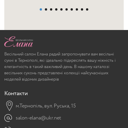
Весільний салон Елана радий запропонувати вам весільні
сукні в Тернополі, які ідеально підкреслять вашу ніжність і
елегантність в такий важливий день. В нашому каталозі
весільних суконь представлені колекції найсучасніших
моделей відомих дизайнерів
Контакти
м.Тернопіль, вул. Руська, 15
salon-elana@ukr.net