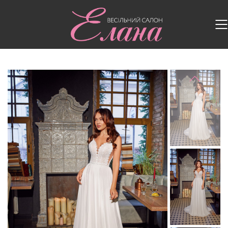
Головна
/
Весільні сукні
/
Весільна сукня Jina