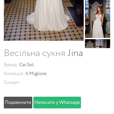
Весільна сукня
Jina
Бренд:
Car.Sol.
Колекція:
Il Migliore
Силует:
Подзвонити
Написати у Whatsapp