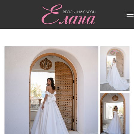
Головна
/
Весільні сукні
/
Весільна сукня S-600-
EMMA