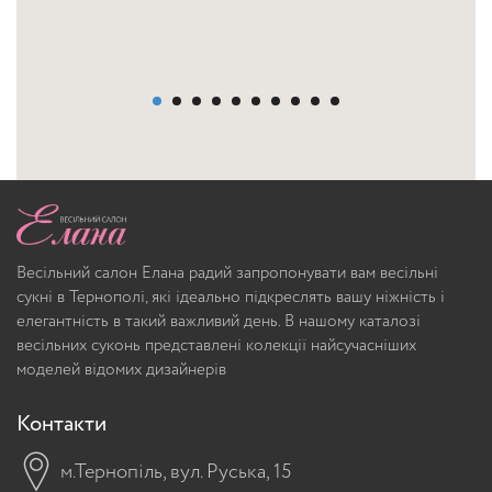
Весільний салон Елана радий запропонувати вам весільні
сукні в Тернополі, які ідеально підкреслять вашу ніжність і
елегантність в такий важливий день. В нашому каталозі
весільних суконь представлені колекції найсучасніших
моделей відомих дизайнерів
Контакти
м.Тернопіль, вул. Руська, 15