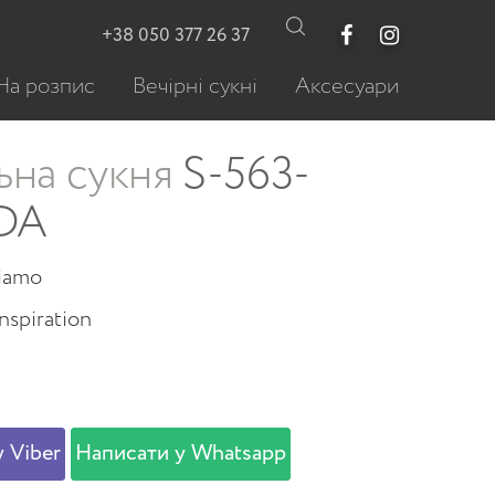
+38 050 377 26 37
На розпис
Вечірні сукні
Аксесуари
ьна сукня
S-563-
DA
viamo
nspiration
 Viber
Написати у Whatsapp