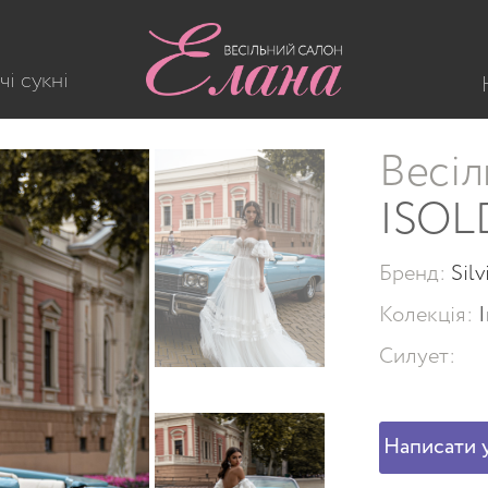
-563-ISOLDA
чі сукні
Весіл
ISOL
Бренд:
Sil
Колекція:
I
Силует:
Написати у