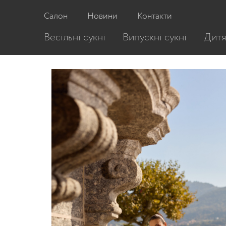
Головна
/
Весільні сукні
/
Весільна сукня M
Салон
Новини
Контакти
Весільні сукні
Випускні сукні
Дитя