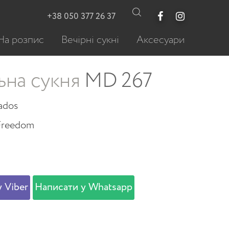
+38 050 377 26 37
На розпис
Вечірні сукні
Аксесуари
ьна сукня
MD 267
ados
Freedom
 Viber
Написати у Whatsapp