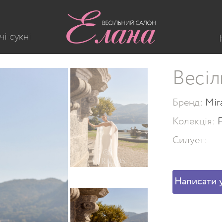
D 267
чі сукні
Весіл
Бренд:
Mir
Колекція:
Силует:
Написати у