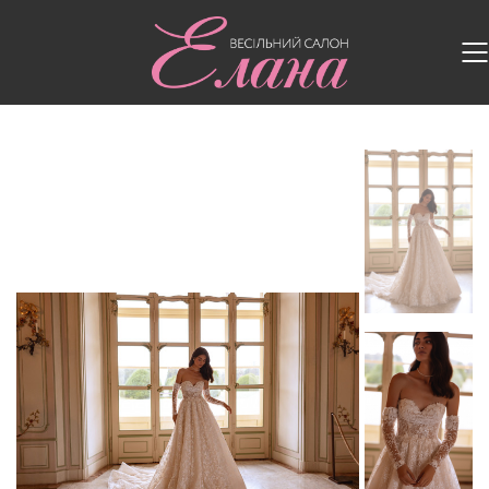
Головна
/
Весільні сукні
/
Весільна сукня RE259 Flare