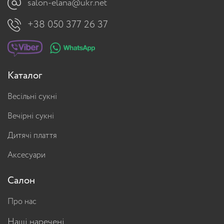
salon-elana@ukr.net
+38 050 377 26 37
Каталог
Весільні сукні
Вечірні сукні
Дитячі плаття
Аксесуари
Салон
Про нас
Наші наречені