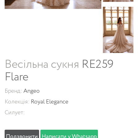
Весільна сукня
RE259
Flare
Бренд:
Angeo
Колекція:
Royal Elegance
Силует:
Подзвонити
Написати у Whatsapp