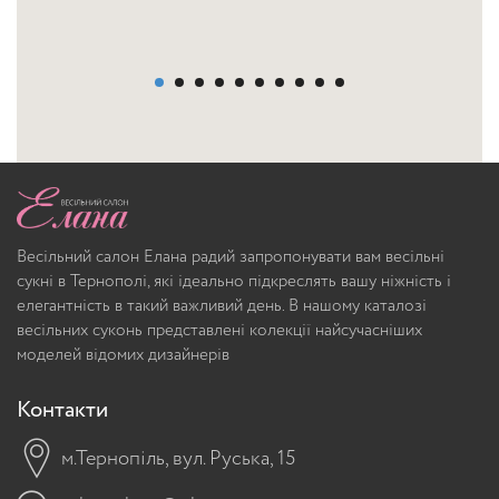
Весільний салон Елана радий запропонувати вам весільні
сукні в Тернополі, які ідеально підкреслять вашу ніжність і
елегантність в такий важливий день. В нашому каталозі
весільних суконь представлені колекції найсучасніших
моделей відомих дизайнерів
Контакти
м.Тернопіль, вул. Руська, 15