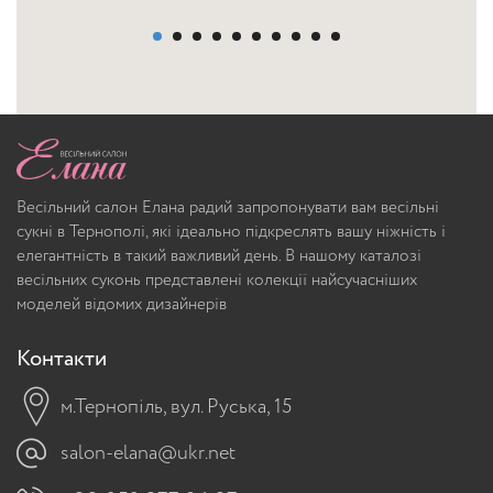
Весільний салон Елана радий запропонувати вам весільні
сукні в Тернополі, які ідеально підкреслять вашу ніжність і
елегантність в такий важливий день. В нашому каталозі
весільних суконь представлені колекції найсучасніших
моделей відомих дизайнерів
Контакти
м.Тернопіль, вул. Руська, 15
salon-elana@ukr.net