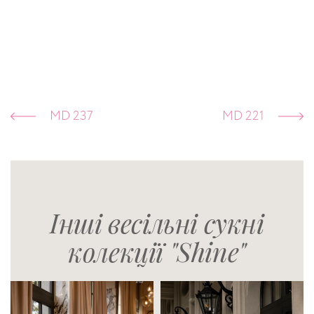
MD 237
MD 221
Інші весільні сукні
колекції "Shine"