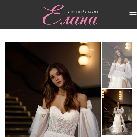
Головна
/
Весільні сукні
/
Весільна сукня MD 225