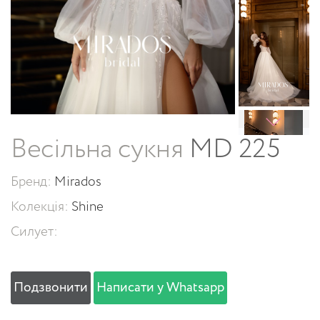
Весільна сукня
MD 225
Бренд:
Mirados
Колекція:
Shine
Силует:
Подзвонити
Написати у Whatsapp