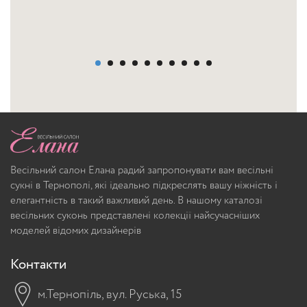
Весільний салон Елана радий запропонувати вам весільні
сукні в Тернополі, які ідеально підкреслять вашу ніжність і
елегантність в такий важливий день. В нашому каталозі
весільних суконь представлені колекції найсучасніших
моделей відомих дизайнерів
Контакти
м.Тернопіль, вул. Руська, 15