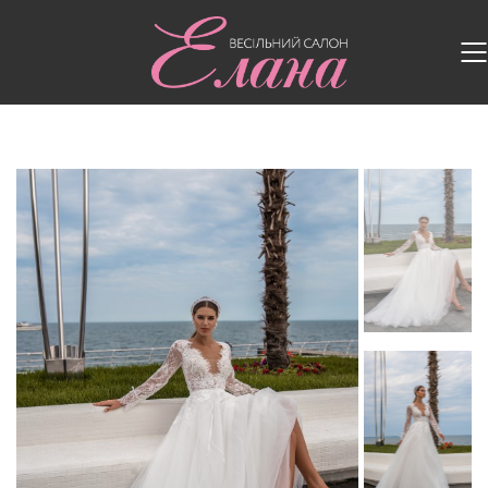
Головна
/
Весільні сукні
/
Весільна сукня SN-179-
MIRANDA