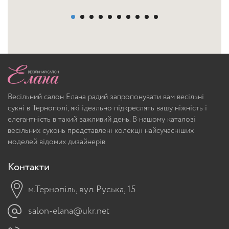
Весільний салон Елана радий запропонувати вам весільні
сукні в Тернополі, які ідеально підкреслять вашу ніжність і
елегантність в такий важливий день. В нашому каталозі
весільних суконь представлені колекції найсучасніших
моделей відомих дизайнерів
Контакти
м.Тернопіль, вул. Руська, 15
salon-elana@ukr.net