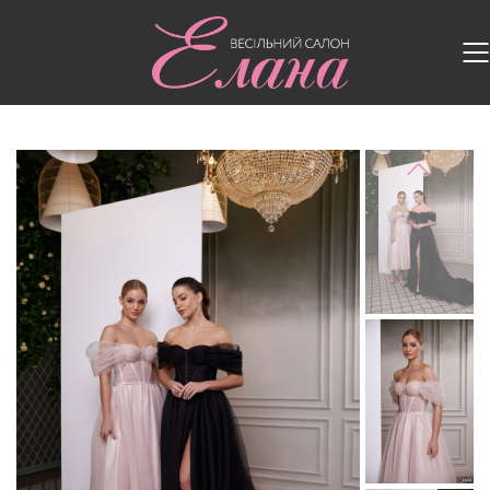
Головна
/
Випускні сукні
/
Випускна сукня 2630