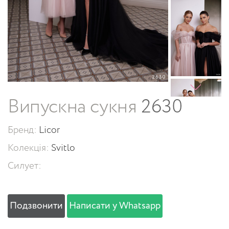
Випускна сукня
2630
Бренд:
Licor
Колекція:
Svitlo
Силует:
Подзвонити
Написати у Whatsapp