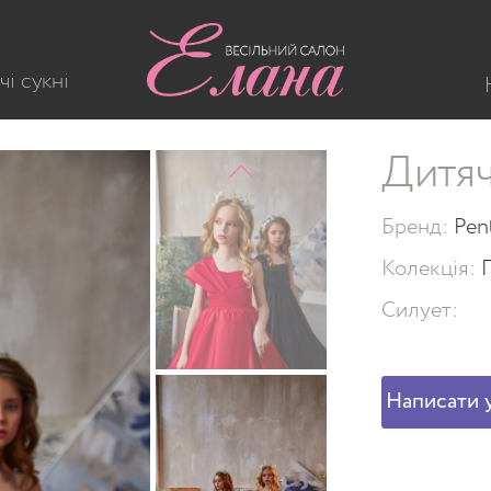
чі сукні
Дитяч
Бренд:
Pen
Колекція:
Силует:
Написати у