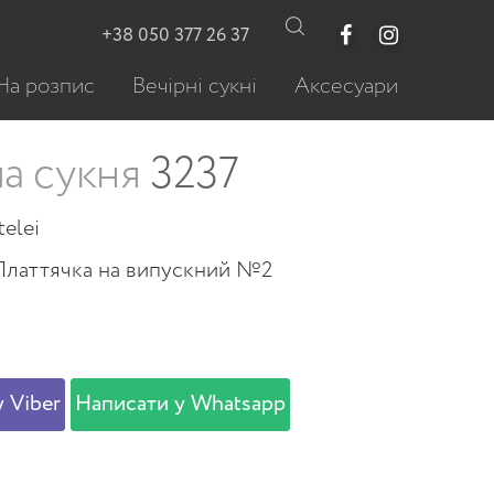
+38 050 377 26 37
На розпис
Вечірні сукні
Аксесуари
а сукня
3237
telei
Платтячка на випускний №2
 Viber
Написати у Whatsapp