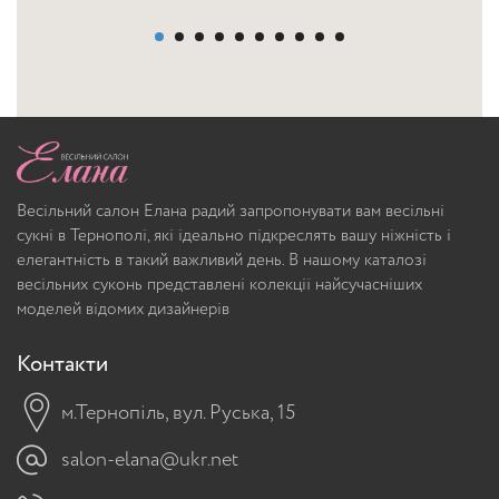
Весільний салон Елана радий запропонувати вам весільні
сукні в Тернополі, які ідеально підкреслять вашу ніжність і
елегантність в такий важливий день. В нашому каталозі
весільних суконь представлені колекції найсучасніших
моделей відомих дизайнерів
Контакти
м.Тернопіль, вул. Руська, 15
salon-elana@ukr.net