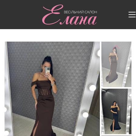
Головна
/
Випускні сукні
/
Випускна сукня G-Bianka