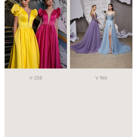
V 960
189