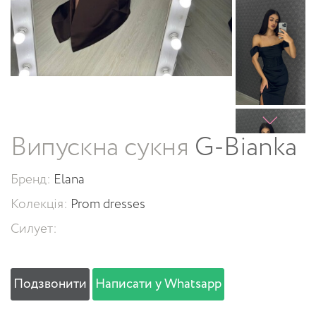
Випускна сукня
G-Bianka
Бренд:
Elana
Колекція:
Prom dresses
Силует:
Подзвонити
Написати у Whatsapp