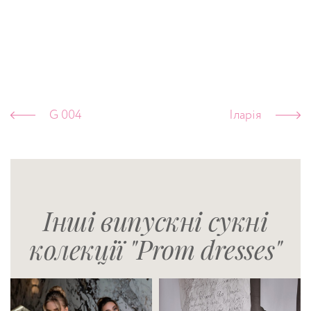
G 004
Іларія
Інші випускні сукні
колекції "Prom dresses"