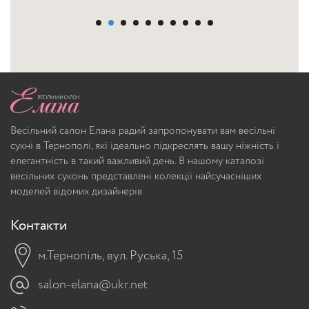
Весільний салон Елана радий запропонувати вам весільні
сукні в Тернополі, які ідеально підкреслять вашу ніжність і
елегантність в такий важливий день. В нашому каталозі
весільних суконь представлені колекції найсучасніших
моделей відомих дизайнерів
Контакти
м.Тернопіль, вул. Руська, 15
salon-elana@ukr.net