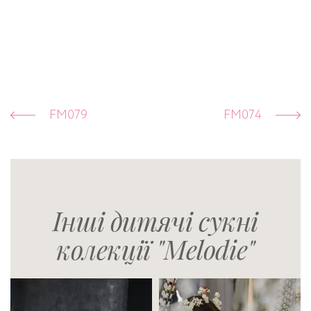
FM079
FM074
Інші дитячі сукні
колекції "Melodie"