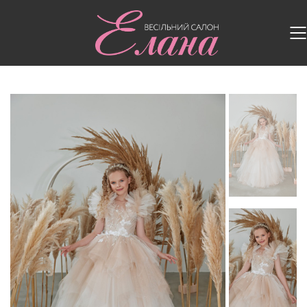
Головна
/
Дитячі сукні
/
Дитяча сукня FM078