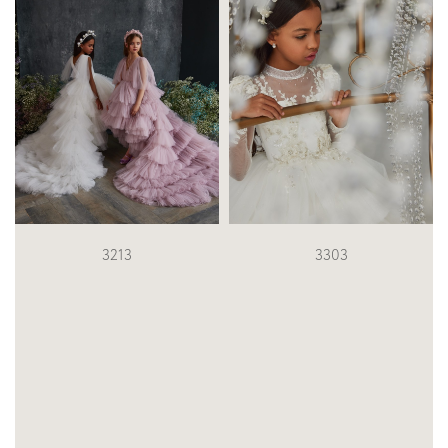
3213
3303