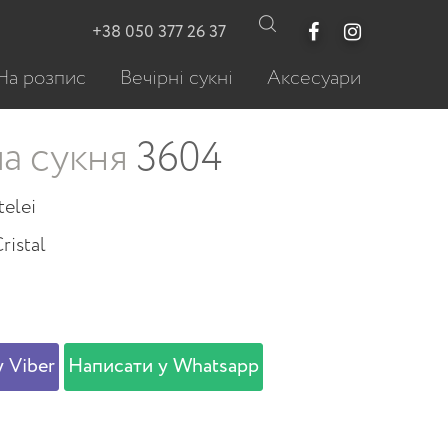
+38 050 377 26 37
На розпис
Вечірні сукні
Аксесуари
а сукня
3604
telei
ristal
 Viber
Написати у Whatsapp