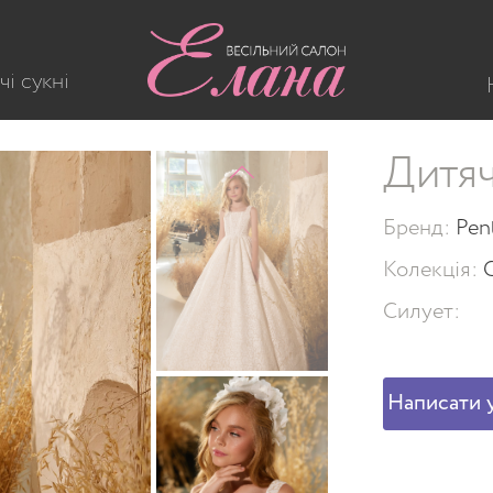
чі сукні
Дитяч
Бренд:
Pen
Колекція:
C
Силует:
Написати у