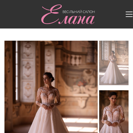
Головна
/
Весільні сукні
/
Весільна сукня 5530