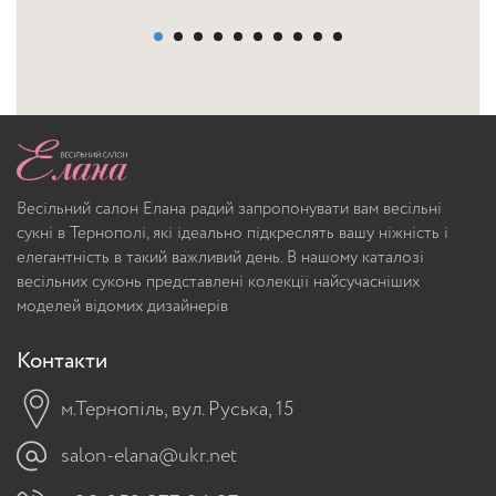
Весільний салон Елана радий запропонувати вам весільні
сукні в Тернополі, які ідеально підкреслять вашу ніжність і
елегантність в такий важливий день. В нашому каталозі
весільних суконь представлені колекції найсучасніших
моделей відомих дизайнерів
Контакти
м.Тернопіль, вул. Руська, 15
salon-elana@ukr.net