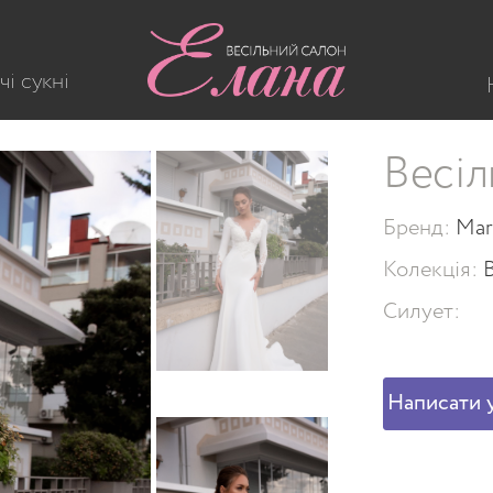
12
чі сукні
Весіл
Бренд:
Mar
Колекція:
Силует:
Написати у