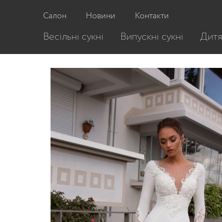
Головна
/
Весільні сукні
/
Весільна сукня 52
Салон
Новини
Контакти
Весільні сукні
Випускні сукні
Дитя