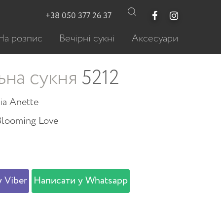
+38 050 377 26 37
На розпис
Вечірні сукні
Аксесуари
ьна сукня
5212
ia Anette
Blooming Love
 Viber
Написати у Whatsapp