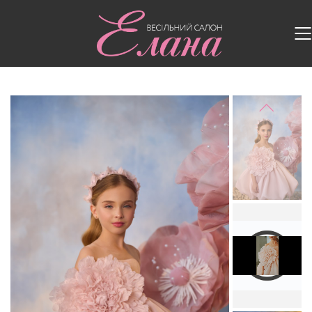
Головна
/
Дитячі сукні
/
Дитяча сукня 3741