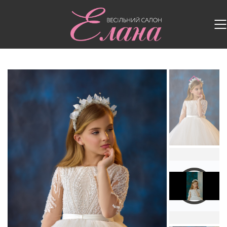
Головна
/
Дитячі сукні
/
Дитяча сукня 3740