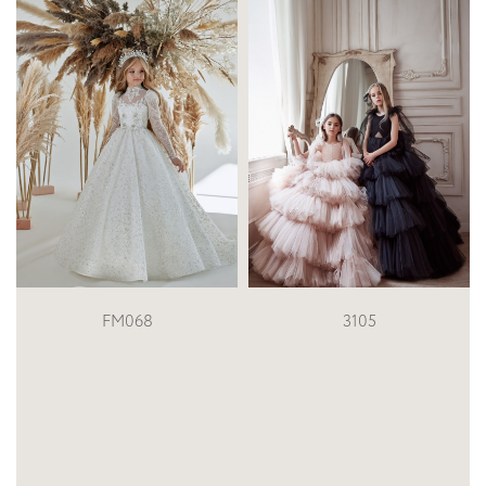
FM068
3105