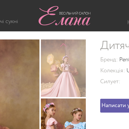
чі сукні
Дитяч
Бренд:
Pen
Колекція:
U
Силует:
Написати у