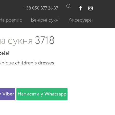
+38 050 377 26 37
На розпис
Вечірні сукні
Аксесуари
а сукня
3718
telei
nique children's dresses
 Viber
Написати у Whatsapp