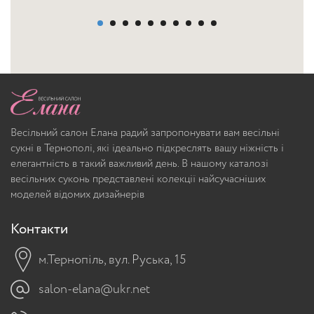
Весільний салон Елана радий запропонувати вам весільні
сукні в Тернополі, які ідеально підкреслять вашу ніжність і
елегантність в такий важливий день. В нашому каталозі
весільних суконь представлені колекції найсучасніших
моделей відомих дизайнерів
Контакти
м.Тернопіль, вул. Руська, 15
salon-elana@ukr.net