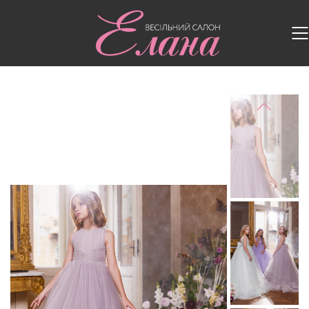
Головна
/
Дитячі сукні
/
Дитяча сукня 3434