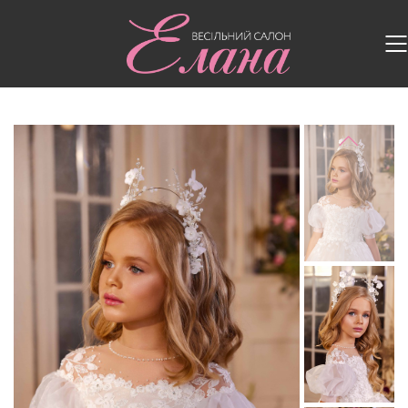
Головна
/
Дитячі сукні
/
Дитяча сукня 3402