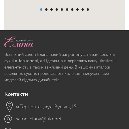
Весільний салон Елана радий запропонувати вам весільні
сукні в Тернополі, які ідеально підкреслять вашу ніжність і
елегантність в такий важливий день. В нашому каталозі
весільних суконь представлені колекції найсучасніших
моделей відомих дизайнерів
Контакти
м.Тернопіль, вул. Руська, 15
salon-elana@ukr.net