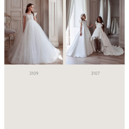
3107
3127