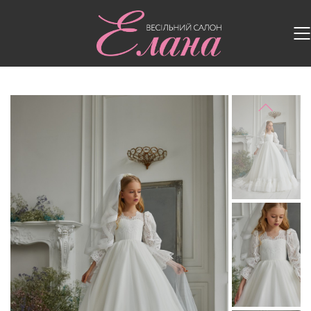
Головна
/
Дитячі сукні
/
Дитяча сукня 3307