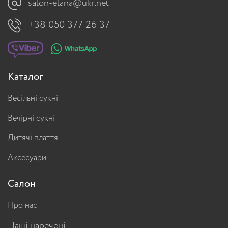
salon-elana@ukr.net
+38 050 377 26 37
Каталог
Весільні сукні
Вечірні сукні
Дитячі плаття
Аксесуари
Салон
Про нас
Наші наречені