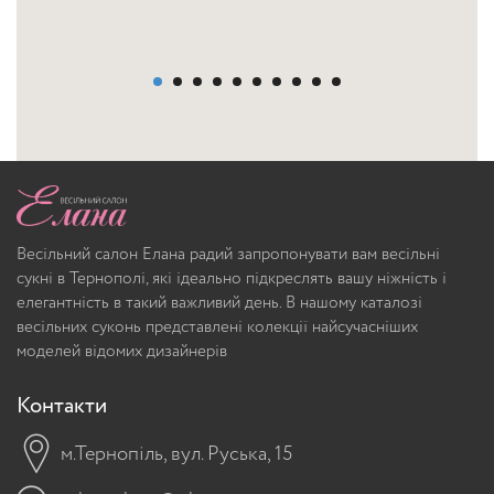
Весільний салон Елана радий запропонувати вам весільні
сукні в Тернополі, які ідеально підкреслять вашу ніжність і
елегантність в такий важливий день. В нашому каталозі
весільних суконь представлені колекції найсучасніших
моделей відомих дизайнерів
Контакти
м.Тернопіль, вул. Руська, 15