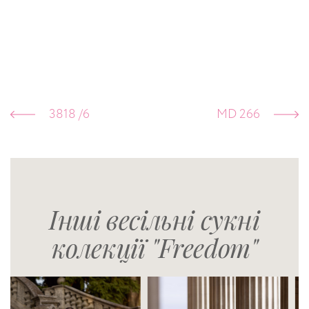
3818 /6
MD 266
Інші весільні сукні
колекції "Freedom"