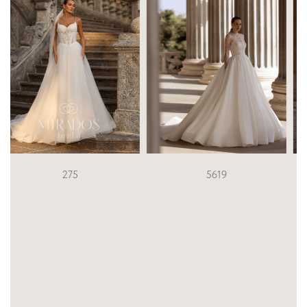
5619
5605