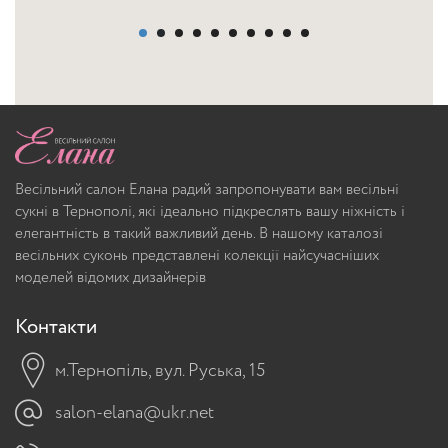
Весільний салон Елана радий запропонувати вам весільні
сукні в Тернополі, які ідеально підкреслять вашу ніжність і
елегантність в такий важливий день. В нашому каталозі
весільних суконь представлені колекції найсучасніших
моделей відомих дизайнерів
Контакти
м.Тернопіль, вул. Руська, 15
salon-elana@ukr.net