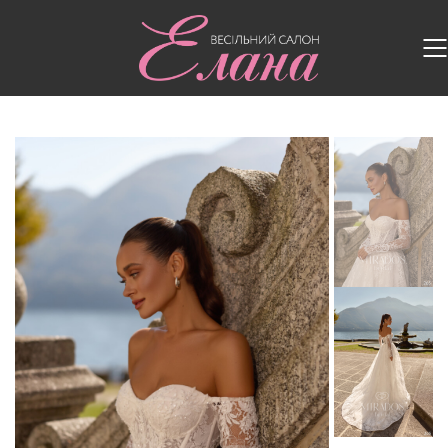
Головна
/
Весільні сукні
/
Весільна сукня MD-265