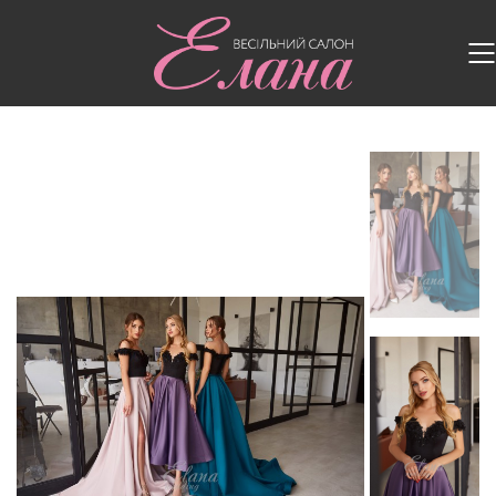
Головна
/
Випускні сукні
/
Випускна сукня 2131-