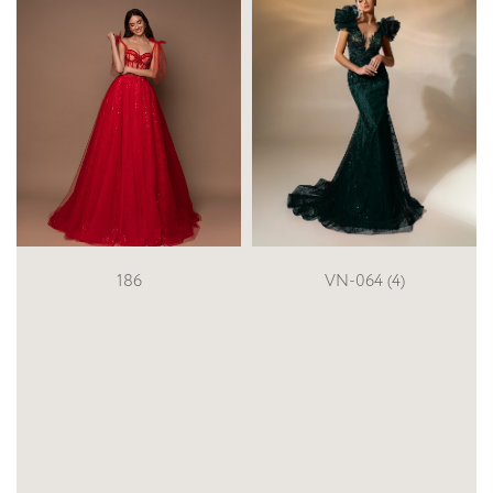
186
VN-064 (4)
G-An