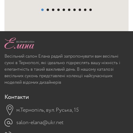
Весільний салон Елана радий запропонувати вам весільні
сукні в Тернополі, які ідеально підкреслять вашу ніжність і
елегантність в такий важливий день. В нашому каталозі
весільних суконь представлені колекції найсучасніших
моделей відомих дизайнерів
Контакти
м.Тернопіль, вул. Руська, 15
salon-elana@ukr.net