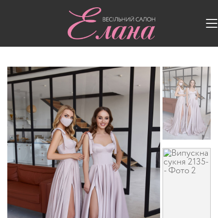
Головна
/
Випускні сукні
/
Випускна сукня 2135-