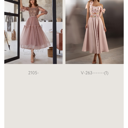
V-263-------(1)
V 956