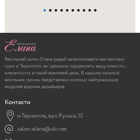
Весільний салон Елана радий запропонувати вам весільні
сукні в Тернополі, які ідеально підкреслять вашу ніжність і
елегантність в такий важливий день. В нашому каталозі
весільних суконь представлені колекції найсучасніших
моделей відомих дизайнерів
Контакти
м.Тернопіль, вул. Руська, 15
salon-elana@ukr.net